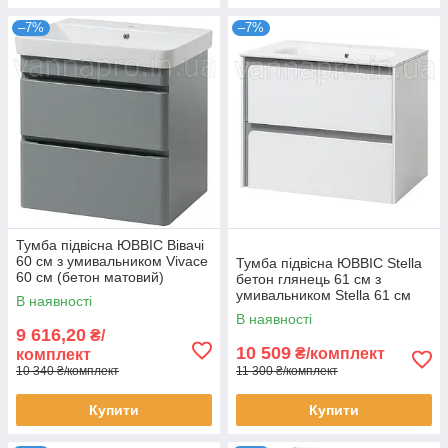
–7%
–7%
Тумба підвісна ЮВВІС Вівачі
60 см з умивальником Vivace
Тумба підвісна ЮВВІС Stella
60 см (бетон матовий)
бетон глянець 61 см з
умивальником Stella 61 см
В наявності
В наявності
9 616,20
₴/
10 509
₴/комплект
комплект
10 340 ₴/комплект
11 300 ₴/комплект
Купити
Купити