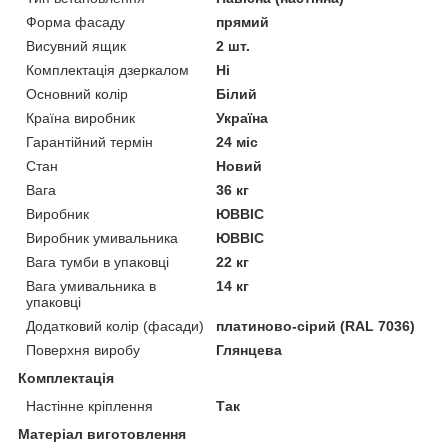
Форма фасаду
прямий
Висувний ящик
2 шт.
Комплектація дзеркалом
Ні
Основний колір
Білий
Країна виробник
Україна
Гарантійний термін
24 міс
Стан
Новий
Вага
36 кг
Виробник
ЮВВІС
Виробник умивальника
ЮВВІС
Вага тумби в упаковці
22 кг
Вага умивальника в
14 кг
упаковці
Додатковий колір (фасади)
платиново-сірий (RAL 7036)
Поверхня виробу
Глянцева
Комплектація
Настінне кріплення
Так
Матеріал виготовлення