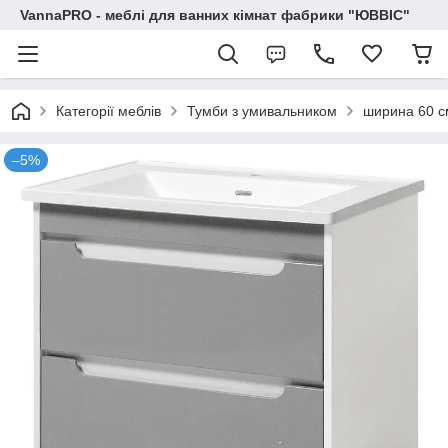
VannaPRO - меблі для ванних кімнат фабрики "ЮВВІС"
Категорії меблів
Тумби з умивальником
ширина 60 с
–5%