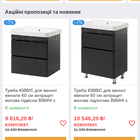
Акційні пропозиції та новинки
–7%
–7%
Тумба ЮВВІС для ванної
Тумба ЮВВІС для ванної
кімнати 60 см антрацит
кімнати 60 см антрацит
матова підвісна ВІВАЧІ з
матова підлогова ВІВАЧІ з
умивальником VIVACE
умивальником VIVACE
В наявності
В наявності
9 616,20
10 546,20
₴/
₴/
комплект
комплект
10 340 ₴/комплект
11 340 ₴/комплект