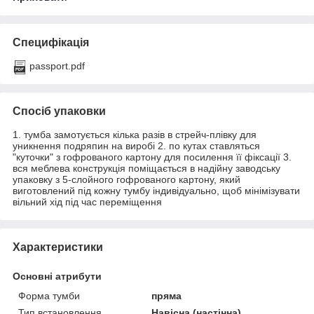
Специфікація
passport.pdf
Спосіб упаковки
1. тумба замотується кілька разів в стрейч-плівку для
уникнення подряпин на виробі 2. по кутах ставляться
"куточки" з гофрованого картону для посилення її фіксації 3.
вся меблева конструкція поміщається в надійну заводську
упаковку з 5-слойного гофрованого картону, який
виготовлений під кожну тумбу індивідуально, щоб мінімізувати
вільний хід під час переміщення
Характеристики
Основні атрибути
Форма тумби
пряма
Тип встановлення
Навісна (настінна)