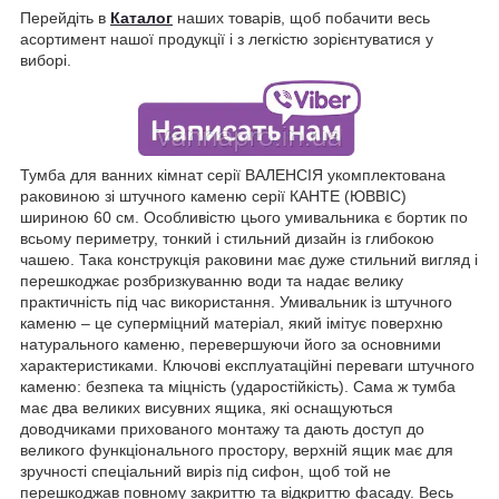
Перейдіть в
Каталог
наших товарів, щоб побачити весь
асортимент нашої продукції і з легкістю зорієнтуватися у
виборі.
Тумба для ванних кімнат серії ВАЛЕНСІЯ укомплектована
раковиною зі штучного каменю серії КАНТЕ (ЮВВІС)
шириною 60 см. Особливістю цього умивальника є бортик по
всьому периметру, тонкий і стильний дизайн із глибокою
чашею. Така конструкція раковини має дуже стильний вигляд і
перешкоджає розбризкуванню води та надає велику
практичність під час використання. Умивальник із штучного
каменю – це суперміцний матеріал, який імітує поверхню
натурального каменю, перевершуючи його за основними
характеристиками. Ключові експлуатаційні переваги штучного
каменю: безпека та міцність (ударостійкість). Сама ж тумба
має два великих висувних ящика, які оснащуються
доводчиками прихованого монтажу та дають доступ до
великого функціонального простору, верхній ящик має для
зручності спеціальний виріз під сифон, щоб той не
перешкоджав повному закриттю та відкриттю фасаду. Весь