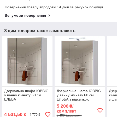
Повернення товару впродовж 14 днів за рахунок покупця
Всі умови повернення
З цим товаром також замовляють
Дзеркальна шафа ЮВВІС
Дзеркальна шафа ЮВВІС
Дзер
у ванну кімнату 60 см
у ванну кімнату 60 см
кімн
ЕЛЬБА
ЕЛЬБА з підсвіткою
з ша
5 206
₴/
комплект
4 531,50
₴
4 770 ₴
5 480 ₴/комплект