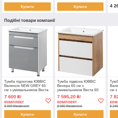
4 2
Купити
Купити
Подібні товари компанії
Тумба підлогова ЮВВІС
Тумба підвісна ЮВВІС
Тумб
Валенсія NEW GREY 65
Венера 60 см з
Вал
см з умивальником Веста
умивальником Веста 60
см з
65 см
см
60 с
7 600
7 595,20
7 8
₴/
₴/
комплект
комплект
ком
8 000 ₴/комплект
8 080 ₴/комплект
8 240
Купити
Купити