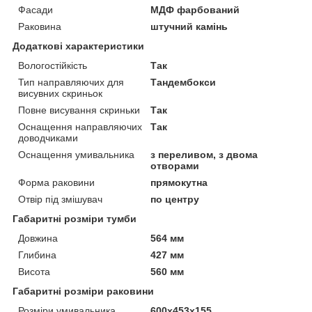
Фасади
МДФ фарбований
Раковина
штучний камінь
Додаткові характеристики
Вологостійкість
Так
Тип направляючих для
Тандембокси
висувних скриньок
Повне висування скриньки
Так
Оснащення направляючих
Так
доводчиками
Оснащення умивальника
з переливом, з двома
отворами
Форма раковини
прямокутна
Отвір під змішувач
по центру
Габаритні розміри тумби
Довжина
564 мм
Глибина
427 мм
Висота
560 мм
Габаритні розміри раковини
Розміри умивальника
600х453х155