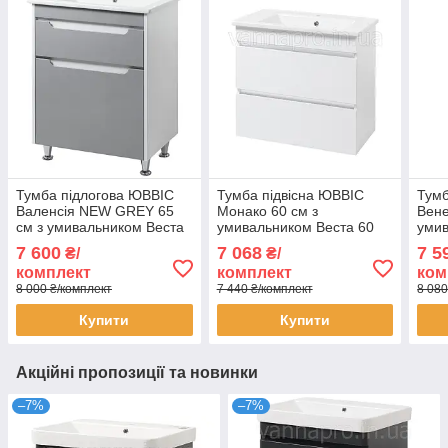
Тумба підлогова ЮВВІС
Тумба підвісна ЮВВІС
Тумб
Валенсія NEW GREY 65
Монако 60 см з
Вене
см з умивальником Веста
умивальником Веста 60
умив
65 см
см
см
7 600
7 068
7 5
₴/
₴/
комплект
комплект
ком
8 000 ₴/комплект
7 440 ₴/комплект
8 080
Купити
Купити
Акційні пропозиції та новинки
–7%
–7%