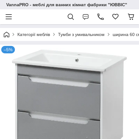
VannaPRO - меблі для ванних кімнат фабрики "ЮВВІС"
Категорії меблів
Тумби з умивальником
ширина 60 с
–5%