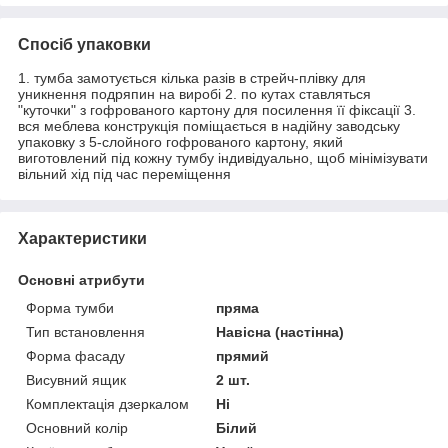
Спосіб упаковки
1. тумба замотується кілька разів в стрейч-плівку для
уникнення подряпин на виробі 2. по кутах ставляться
"куточки" з гофрованого картону для посилення її фіксації 3.
вся меблева конструкція поміщається в надійну заводську
упаковку з 5-слойного гофрованого картону, який
виготовлений під кожну тумбу індивідуально, щоб мінімізувати
вільний хід під час переміщення
Характеристики
Основні атрибути
Форма тумби
пряма
Тип встановлення
Навісна (настінна)
Форма фасаду
прямий
Висувний ящик
2 шт.
Комплектація дзеркалом
Ні
Основний колір
Білий