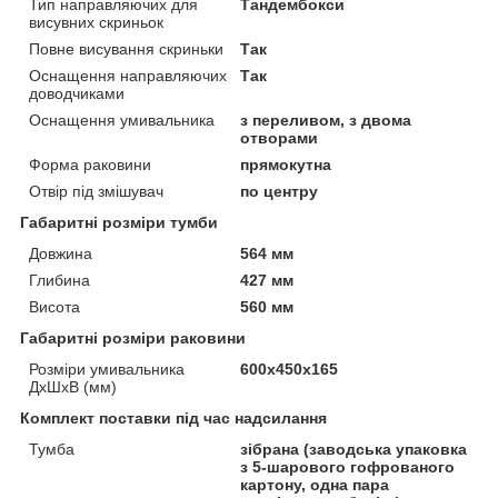
Тип направляючих для
Тандембокси
висувних скриньок
Повне висування скриньки
Так
Оснащення направляючих
Так
доводчиками
Оснащення умивальника
з переливом, з двома
отворами
Форма раковини
прямокутна
Отвір під змішувач
по центру
Габаритні розміри тумби
Довжина
564 мм
Глибина
427 мм
Висота
560 мм
Габаритні розміри раковини
Розміри умивальника
600х450х165
ДхШхВ (мм)
Комплект поставки під час надсилання
Тумба
зібрана (заводська упаковка
з 5-шарового гофрованого
картону, одна пара