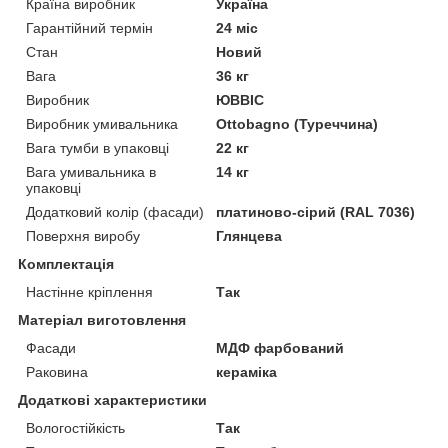
Країна виробник
Україна
Гарантійний термін
24 міс
Стан
Новий
Вага
36 кг
Виробник
ЮВВІС
Виробник умивальника
Ottobagno (Туреччина)
Вага тумби в упаковці
22 кг
Вага умивальника в
14 кг
упаковці
Додатковий колір (фасади)
платиново-сірий (RAL 7036)
Поверхня виробу
Глянцева
Комплектація
Настінне кріплення
Так
Матеріал виготовлення
Фасади
МДФ фарбований
Раковина
кераміка
Додаткові характеристики
Вологостійкість
Так