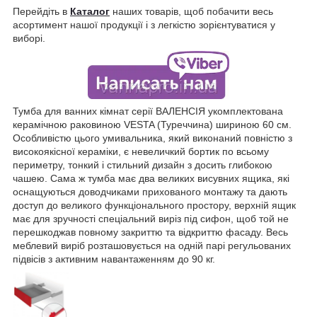
Перейдіть в
Каталог
наших товарів, щоб побачити весь
асортимент нашої продукції і з легкістю зорієнтуватися у
виборі.
Тумба для ванних кімнат серії ВАЛЕНСІЯ укомплектована
керамічною раковиною VESTA (Туреччина) шириною 60 см.
Особливістю цього умивальника, який виконаний повністю з
високоякісної кераміки, є невеличкий бортик по всьому
периметру, тонкий і стильний дизайн з досить глибокою
чашею. Сама ж тумба має два великих висувних ящика, які
оснащуються доводчиками прихованого монтажу та дають
доступ до великого функціонального простору, верхній ящик
має для зручності спеціальний виріз під сифон, щоб той не
перешкоджав повному закриттю та відкриттю фасаду. Весь
меблевий виріб розташовується на одній парі регульованих
підвісів з активним навантаженням до 90 кг.