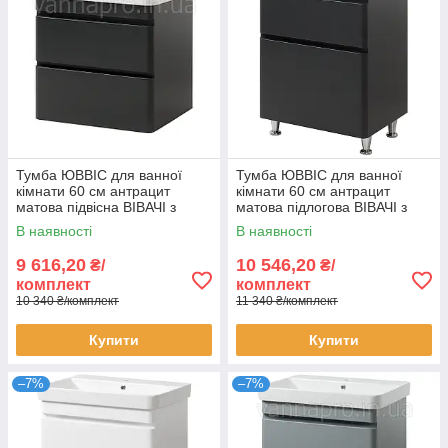
Тумба ЮВВІС для ванної
Тумба ЮВВІС для ванної
кімнати 60 см антрацит
кімнати 60 см антрацит
матова підвісна ВІВАЧІ з
матова підлогова ВІВАЧІ з
умивальником VIVACE
умивальником VIVACE
В наявності
В наявності
9 616,20
10 546,20
₴/
₴/
комплект
комплект
10 340 ₴/комплект
11 340 ₴/комплект
Купити
Купити
–7%
–7%