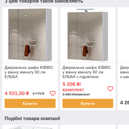
З цим товаром також замовляють
Дзеркальна шафа ЮВВІС
Дзеркальна шафа ЮВВІС
Дзер
у ванну кімнату 60 см
у ванну кімнату 60 см
кімн
ЕЛЬБА
ЕЛЬБА з підсвіткою
з ша
5 206
₴/
комплект
4 531,50
₴
4 770 ₴
5 480 ₴/комплект
4 2
Купити
Купити
Подібні товари компанії