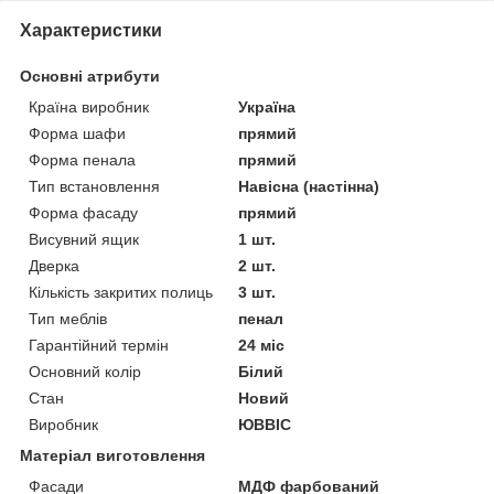
Характеристики
Основні атрибути
Країна виробник
Україна
Форма шафи
прямий
Форма пенала
прямий
Тип встановлення
Навісна (настінна)
Форма фасаду
прямий
Висувний ящик
1 шт.
Дверка
2 шт.
Кількість закритих полиць
3 шт.
Тип меблів
пенал
Гарантійний термін
24 міс
Основний колір
Білий
Стан
Новий
Виробник
ЮВВІС
Матеріал виготовлення
Фасади
МДФ фарбований