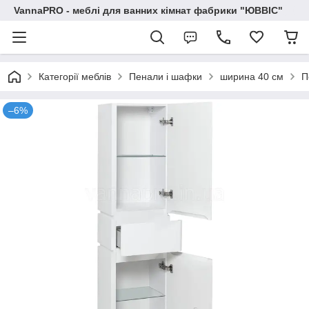
VannaPRO - меблі для ванних кімнат фабрики "ЮВВІС"
Категорії меблів
Пенали і шафки
ширина 40 см
П
–6%