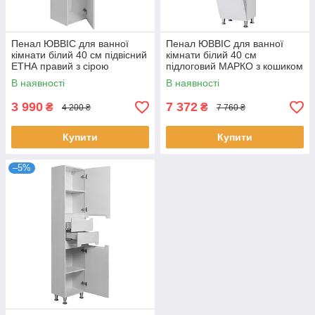
Пенал ЮВВІС для ванної
Пенал ЮВВІС для ванної
кімнати білий 40 см підвісний
кімнати білий 40 см
ЕТНА правий з сірою
підлоговий МАРКО з кошиком
перемичкою
для білизни
В наявності
В наявності
3 990
7 372
₴
₴
4 200 ₴
7 760 ₴
Купити
Купити
–5%