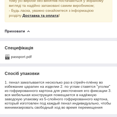
тому усі вироби без винятків постачаються у зібраному
вигляді та надійно запаковані самим виробником;
- Будь ласка, уважно ознайомтеся з інформацією
розділу
Доставка та оплата
!
Приховати
Специфікація
passport.pdf
Спосіб упаковки
1. пенал заматывается несколько раз в стрейч-плёнку во
избежание царапин на изделии 2. по углам ставятся "уголки"
из гофрированного картона для ужесточения его фиксации 3.
вся мебельная конструкция помещается в надёжную
заводскую упаковку из 5-слойного гофрированного картона,
который изготовлен под каждый пенал индивидуально, чтобы
минимизировать свободный ход во время перемещения