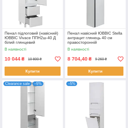
Пенал підлоговий (навісний)
Пенал навісний ЮВВІС Stella
ЮВВІС Vivace ППН2ш-40 Д
антрацит глянець 40 см
білий глянцевий
правосторонній
правосторонній 40 см
В наявності
В наявності
10 044
8 704,40
₴
₴
10 800 ₴
9 260 ₴
Купити
Купити
Clearance sale
–5%
–5%