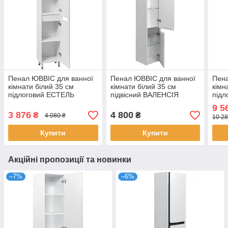
Пенал ЮВВІС для ванної
Пенал ЮВВІС для ванної
Пена
кімнати білий 35 см
кімнати білий 35 см
кімн
підлоговий ЕСТЕЛЬ
підвісний ВАЛЕНСІЯ
підл
правий
правий з сірими вставками
коши
9 5
3 876
4 800
₴
₴
4 080 ₴
10 28
Купити
Купити
Акційні пропозиції та новинки
–7%
–6%