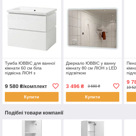
Тумба ЮВВІС для ванної
Дзеркало ЮВВІС у ванну
Пена
кімнати 60 см біла
кімнату 80 см ЛІОН з LED
кімн
підвісна ЛІОН з
підсвіткою
підл
умивальником КОМО
9 7
9 580
3 496
₴/комплект
₴
3 680 ₴
10 52
Купити
Купити
Подібні товари компанії