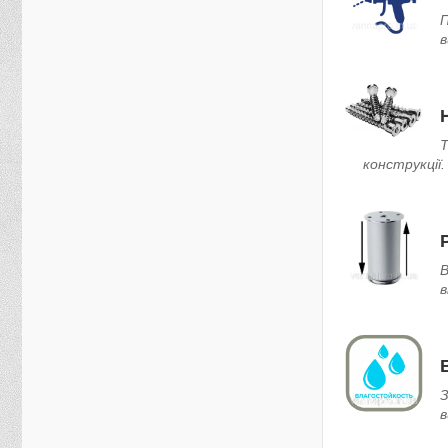
П
в
Т
конструкції.
В
в
З
в