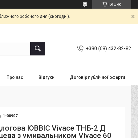
Кошик
ближчого робочого дня (сьогодні).
+380 (68) 432-82-82
Про нас
Відгуки
Договір публічної оферти
д:
1-08907
длогова ЮВВІС Vivace ТНБ-2 Д
нцева з умивальником Vivace 60