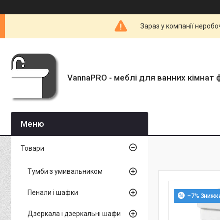
Зараз у компанії неробо
VannaPRO - меблі для ванних кімнат 
Товари
Тумби з умивальником
Пенали і шафки
–7%
Дзеркала і дзеркальні шафи