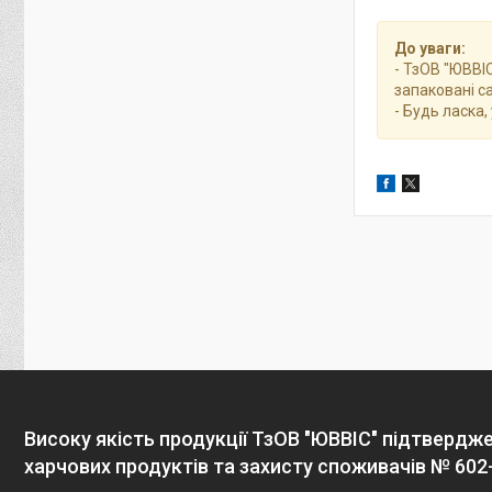
До уваги:
- ТзОВ "ЮВВІС
запаковані с
- Будь ласка
Високу якість продукції ТзОВ "ЮВВІС" підтвердж
харчових продуктів та захисту споживачів № 602-