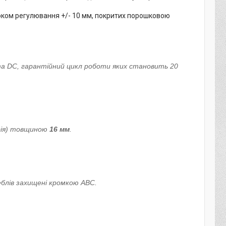
оком регулювання +/- 10 мм, покритих порошковою
та DC, гарантійний цикл роботи яких становить 20
рія) товщиною
16 мм
.
еблів захищені кромкою ABC.