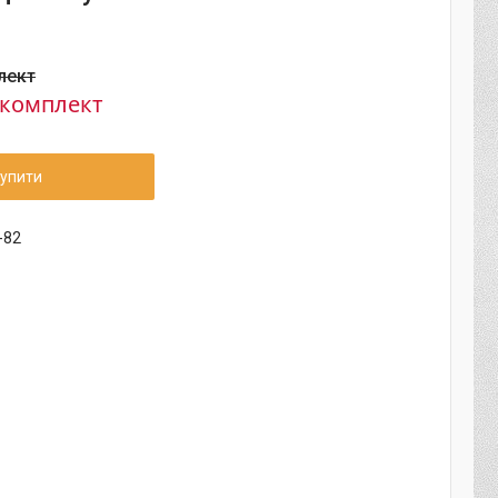
лект
₴/комплект
упити
-82