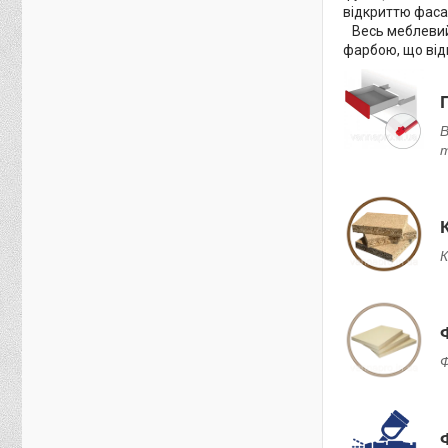
відкриттю фаса
Весь меблевий 
фарбою, що від
В
т
К
Ф