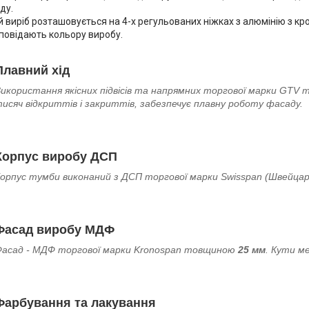
ду.
виріб розташовується на 4-х регульованих ніжках з алюмінію з кр
повідають кольору виробу.
Плавний хід
икористання якісних підвісів та напрямних торгової марки GTV 
исяч відкриттів і закриттів, забезпечує плавну роботу фасаду.
Корпус виробу ДСП
орпус тумби виконаний з ДСП торгової марки Swisspan (Швейца
Фасад виробу МДФ
асад - МДФ торгової марки Kronospan товщиною
25 мм
. Кути м
Фарбування та лакування