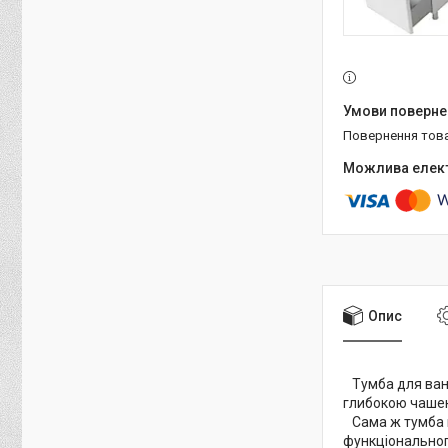
повернення тов
Опис
Тумба для ванн
глибокою чашею
Сама ж тумба м
функціональног