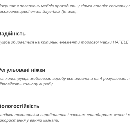
окриття поверхонь меблів проходить у кілька етапів: спочатку 
исокоглянцевої емалі Sayerlack (Італія).
Надійність
умба збирається на кріпильні елементи торгової марки HÄFELE (
Регульовані ніжки
ся конструкція меблевого виробу встановлена на 4 регульовані
ідповідють кольору виробу.
Вологостійкість
авдяки технологіям виробництва і високим стандартам якості меб
икористання у ванній кімнаті.