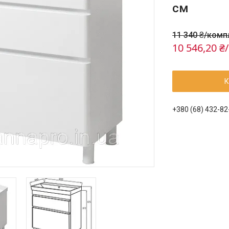
см
11 340 ₴/комп
10 546,20 
К
+380 (68) 432-82