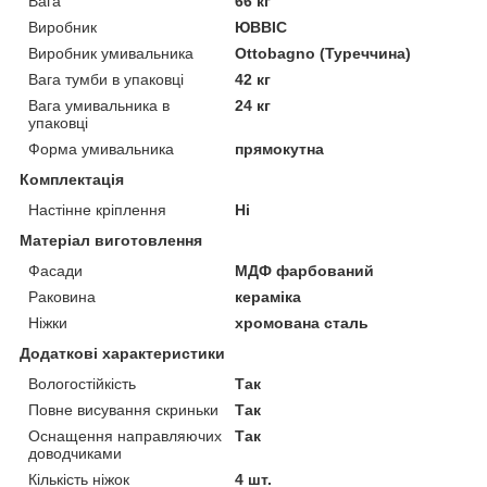
Вага
66 кг
Виробник
ЮВВІС
Виробник умивальника
Ottobagno (Туреччина)
Вага тумби в упаковці
42 кг
Вага умивальника в
24 кг
упаковці
Форма умивальника
прямокутна
Комплектація
Настінне кріплення
Ні
Матеріал виготовлення
Фасади
МДФ фарбований
Раковина
кераміка
Ніжки
хромована сталь
Додаткові характеристики
Вологостійкість
Так
Повне висування скриньки
Так
Оснащення направляючих
Так
доводчиками
Кількість ніжок
4 шт.