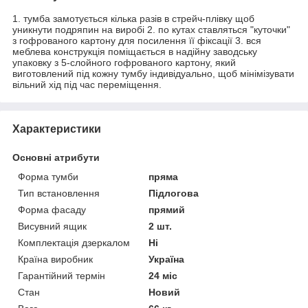
1. тумба замотується кілька разів в стрейч-плівку щоб
уникнути подряпин на виробі 2. по кутах ставляться "куточки"
з гофрованого картону для посилення її фіксації 3. вся
меблева конструкція поміщається в надійну заводську
упаковку з 5-слойного гофрованого картону, який
виготовлений під кожну тумбу індивідуально, щоб мінімізувати
вільний хід під час переміщення.
Характеристики
Основні атрибути
Форма тумби
пряма
Тип встановлення
Підлогова
Форма фасаду
прямий
Висувний ящик
2 шт.
Комплектація дзеркалом
Ні
Країна виробник
Україна
Гарантійний термін
24 міс
Стан
Новий