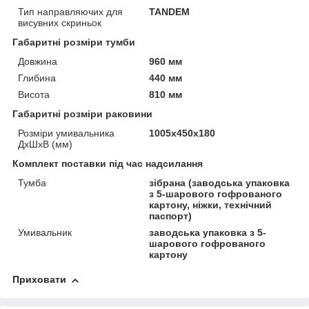
Тип направляючих для
TANDEM
висувних скриньок
Габаритні розміри тумби
Довжина
960 мм
Глибина
440 мм
Висота
810 мм
Габаритні розміри раковини
Розміри умивальника
1005х450х180
ДхШхВ (мм)
Комплект поставки під час надсилання
Тумба
зібрана (заводська упаковка
з 5-шарового гофрованого
картону, ніжки, технічний
паспорт)
Умивальник
заводська упаковка з 5-
шарового гофрованого
картону
Приховати