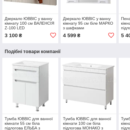
Дзеркало ЮВВІС у ванну
Дзеркало ЮВВІС у ванну
Пена
кімнату 100 см ВАЛЕНСІЯ
кімнату 95 см біле МАРКО
кімн
Z-100 LED
з шафками
підл
коши
3 100
4 599
5 4
₴
₴
Подібні товари компанії
Тумба ЮВВІС для ванної
Тумба ЮВВІС для ванної
Тумб
кімнати 55 см біла
кімнати 100 см біла
кімн
підлогова ЕЛЬБА з
підлогова МОНАКО з
підл