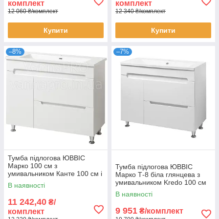
комплект
комплект
12 060 ₴/комплект
12 340 ₴/комплект
Купити
Купити
–8%
–7%
Тумба підлогова ЮВВІС
Марко 100 см з
Тумба підлогова ЮВВІС
умивальником Канте 100 см і
Марко Т-8 біла глянцева з
кошиком для білизни
умивальником Kredo 100 см
В наявності
В наявності
11 242,40
₴/
9 951
₴/комплект
комплект