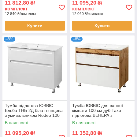
11 812,80
11 095,20
₴/
₴/
комплект
комплект
12 840 ₴/комплект
12 060 ₴/комплект
Купити
Купити
–8%
–8%
Тумба підлогова ЮВВІС
Тумба ЮВВІС для ванної
Ельба ТНБ-2Д біла глянцева
кімнати 100 см дуб Тахо
з умивальником Rodeo 100
підлогова ВЕНЕРА з
см
умивальником ЕСТЕЛЬ
В наявності
В наявності
11 095,20
11 352,80
₴/
₴/