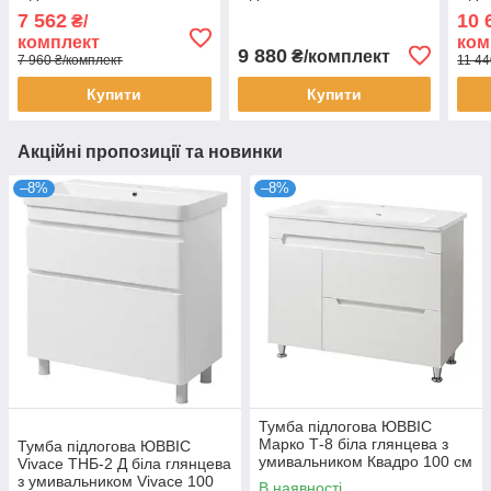
умивальником КРЕДО
умивальником ВЕСТА
уми
7 562
10 
₴/
комплект
ком
9 880
₴/комплект
7 960 ₴/комплект
11 44
Купити
Купити
Акційні пропозиції та новинки
–8%
–8%
Тумба підлогова ЮВВІС
Марко Т-8 біла глянцева з
Тумба підлогова ЮВВІС
умивальником Квадро 100 см
Vivace ТНБ-2 Д біла глянцева
з умивальником Vivace 100
В наявності