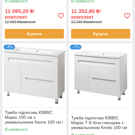
В наявності
В наявності
11 095,20
11 352,80
₴/
₴/
комплект
комплект
12 060 ₴/комплект
12 340 ₴/комплект
Купити
Купити
–8%
–7%
Тумба підлогова ЮВВІС
Марко 100 см з
Тумба підлогова ЮВВІС
умивальником Канте 100 см і
Марко Т-8 біла глянцева з
кошиком для білизни
умивальником Kredo 100 см
В наявності
В наявності