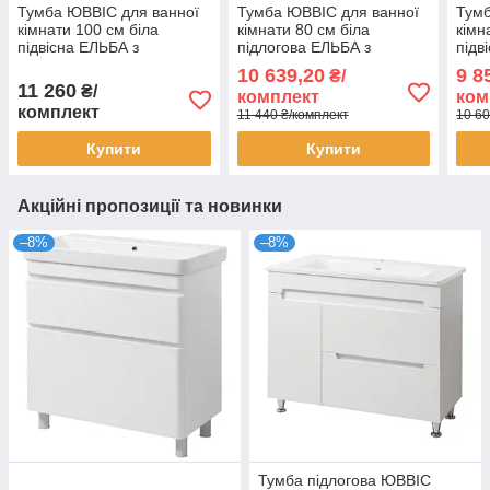
Тумба ЮВВІС для ванної
Тумба ЮВВІС для ванної
Тумб
кімнати 100 см біла
кімнати 80 см біла
кімн
підвісна ЕЛЬБА з
підлогова ЕЛЬБА з
підв
умивальником БОЛЕРО
умивальником КАНТЕ
уми
10 639,20
9 8
₴/
11 260
₴/
комплект
ком
комплект
11 440 ₴/комплект
10 60
Купити
Купити
Акційні пропозиції та новинки
–8%
–8%
Тумба підлогова ЮВВІС