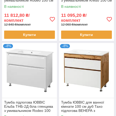
умивальником Rodeo 100 см
з умивальником Kredo 100 см
В наявності
В наявності
11 812,80
11 095,20
₴/
₴/
комплект
комплект
12 840 ₴/комплект
12 060 ₴/комплект
Купити
Купити
–8%
–8%
Тумба підлогова ЮВВІС
Тумба ЮВВІС для ванної
Ельба ТНБ-2Д біла глянцева
кімнати 100 см дуб Тахо
з умивальником Rodeo 100
підлогова ВЕНЕРА з
см
умивальником ЕСТЕЛЬ