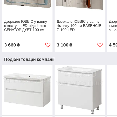
Дзеркало ЮВВІС у ванну
Дзеркало ЮВВІС у ванну
Дзер
кімнату з LED-підсвіткою
кімнату 100 см ВАЛЕНСІЯ
кімн
СЕНАТОР ДУЕТ 100 см
Z-100 LED
з ш
3 660
3 100
4 5
₴
₴
Подібні товари компанії