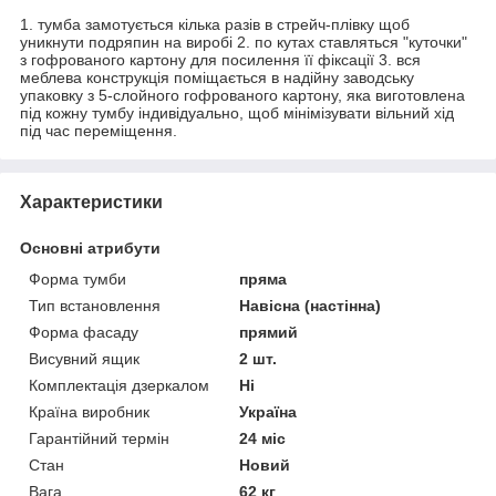
1. тумба замотується кілька разів в стрейч-плівку щоб
уникнути подряпин на виробі 2. по кутах ставляться "куточки"
з гофрованого картону для посилення її фіксації 3. вся
меблева конструкція поміщається в надійну заводську
упаковку з 5-слойного гофрованого картону, яка виготовлена
під кожну тумбу індивідуально, щоб мінімізувати вільний хід
під час переміщення.
Характеристики
Основні атрибути
Форма тумби
пряма
Тип встановлення
Навісна (настінна)
Форма фасаду
прямий
Висувний ящик
2 шт.
Комплектація дзеркалом
Ні
Країна виробник
Україна
Гарантійний термін
24 міс
Стан
Новий
Вага
62 кг