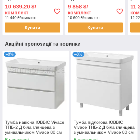
умивальником КАНТЕ
умивальником КАНТЕ
см і
10 639,20
9 858
11 
₴/
₴/
комплект
комплект
ком
11 440 ₴/комплект
10 600 ₴/комплект
12 22
Купити
Купити
Акційні пропозиції та новинки
–8%
–8%
Тумба навісна ЮВВІС Vivace
Тумба підлогова ЮВВІС
ТПБ-2 Д біла глянцева з
Vivace ТНБ-2 Д біла глянцева
умивальником Vivace 80 см
з умивальником Vivace 80 см
В наявності
В наявності