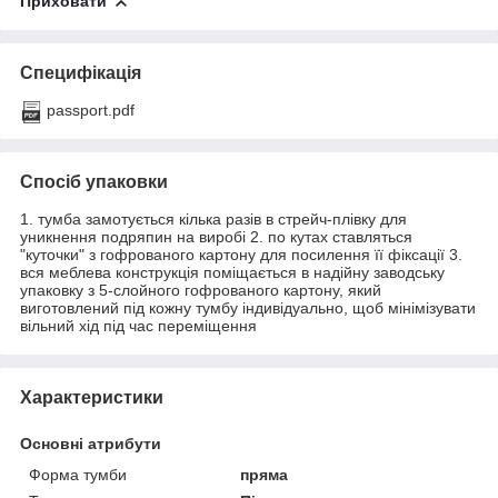
Приховати
Специфікація
passport.pdf
Спосіб упаковки
1. тумба замотується кілька разів в стрейч-плівку для
уникнення подряпин на виробі 2. по кутах ставляться
"куточки" з гофрованого картону для посилення її фіксації 3.
вся меблева конструкція поміщається в надійну заводську
упаковку з 5-слойного гофрованого картону, який
виготовлений під кожну тумбу індивідуально, щоб мінімізувати
вільний хід під час переміщення
Характеристики
Основні атрибути
Форма тумби
пряма