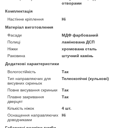
отворами
Комплектація
Настінне кріплення
Ні
Матеріал виготовлення
Фасади
МДФ фарбований
Полиці
ламінована ДСП
Ніжки
хромована сталь
Раковина
штучний камінь
Додаткові характеристики
Вологостійкість
Так
Тип направляючих для
Телескопічні (кулькові)
висувних скриньок
Повне висування скриньки
Так
Плавне закривання
Так
дверцят
Кількість ніжок
4 шт.
Оснащення направляючих
Ні
доводчиками
Габаритні розміри тумби