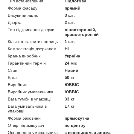
Тип встановлення
Підлогова
Форма фасаду
прямий
Висувний ящик
3 шт.
Дверка
2 шт.
Тип відкривання дверки
лівосторонній,
правосторонній
Кількість закритих полиць
1 шт.
Комплектація дзеркалом
Ні
Країна виробник
Україна
Гарантійний термін
24 міс
Стан
Новий
Вага
50 кг
Виробник
ЮВВІС
Виробник умивальника
ЮВВІС
Вага тумби в упаковці
33 кг
Вага умивальника в
17 кг
упаковці
Форма раковини
прямокутна
Отвір під змішувач
по центру
Оснащення умивальника
з переливом, з двома