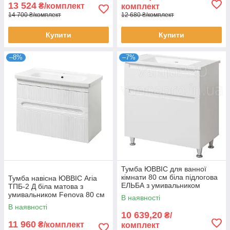
13 524
₴/комплект
комплект
14 700 ₴/комплект
12 680 ₴/комплект
Купити
Купити
–8%
–7%
Тумба ЮВВІС для ванної
кімнати 80 см біла підлогова
Тумба навісна ЮВВІС Aria
ЕЛЬБА з умивальником
ТПБ-2 Д біла матова з
КАНТЕ
умивальником Fenova 80 см
В наявності
В наявності
10 639,20
₴/
11 960
₴/комплект
комплект