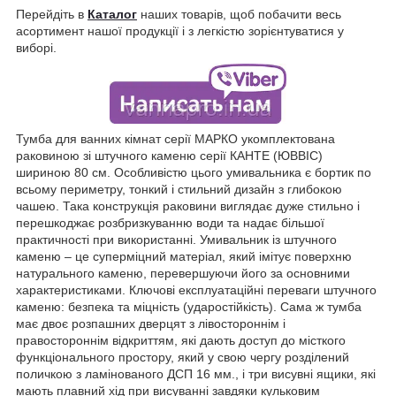
Перейдіть в
Каталог
наших товарів, щоб побачити весь
асортимент нашої продукції і з легкістю зорієнтуватися у
виборі.
Тумба для ванних кімнат серії МАРКО укомплектована
раковиною зі штучного каменю серії КАНТЕ (ЮВВІС)
шириною 80 см. Особливістю цього умивальника є бортик по
всьому периметру, тонкий і стильний дизайн з глибокою
чашею. Така конструкція раковини виглядає дуже стильно і
перешкоджає розбризкуванню води та надає більшої
практичності при використанні. Умивальник із штучного
каменю – це суперміцний матеріал, який імітує поверхню
натурального каменю, перевершуючи його за основними
характеристиками. Ключові експлуатаційні переваги штучного
каменю: безпека та міцність (ударостійкість). Сама ж тумба
має двоє розпашних дверцят з лівостороннім і
правостороннім відкриттям, які дають доступ до місткого
функціонального простору, який у свою чергу розділений
поличкою з ламінованого ДСП 16 мм., і три висувні ящики, які
мають плавний хід при висуванні завдяки кульковим