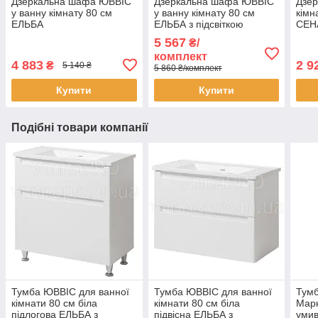
Дзеркальна шафа ЮВВІС
Дзеркальна шафа ЮВВІС
Дзер
у ванну кімнату 80 см
у ванну кімнату 80 см
кімн
ЕЛЬБА
ЕЛЬБА з підсвіткою
СЕН
5 567
₴/
комплект
4 883
2 9
₴
5 140 ₴
5 860 ₴/комплект
Купити
Купити
Подібні товари компанії
Тумба ЮВВІС для ванної
Тумба ЮВВІС для ванної
Тумб
кімнати 80 см біла
кімнати 80 см біла
Марк
підлогова ЕЛЬБА з
підвісна ЕЛЬБА з
умив